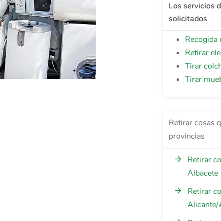
Los servicios 
solicitados
Recogida 
Retirar el
Tirar colc
Tirar mue
Retirar cosas q
provincias
Retirar c
Albacete
Retirar c
Alicante/