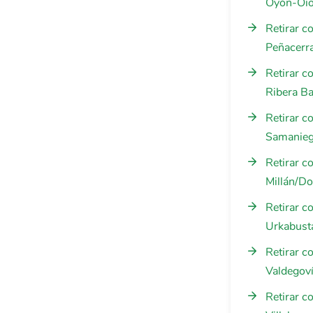
Oyón-Oi
Retirar c
Peñacerr
Retirar c
Ribera Ba
Retirar c
Samanie
Retirar c
Millán/Do
Retirar c
Urkabust
Retirar c
Valdegov
Retirar c