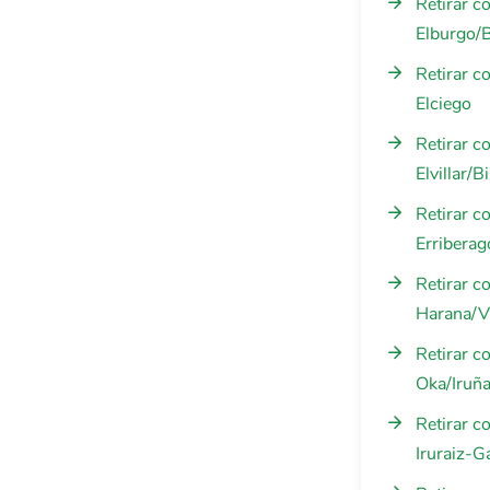
Retirar c
Elburgo/
Retirar c
Elciego
Retirar c
Elvillar/Bi
Retirar c
Erriberag
Retirar c
Harana/Va
Retirar c
Oka/Iruñ
Retirar c
Iruraiz-G