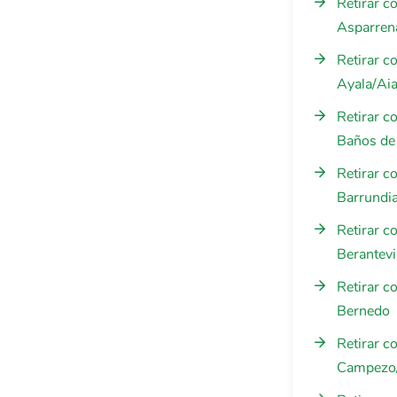
Retirar c
Asparren
Retirar c
Ayala/Aia
Retirar c
Baños de
Retirar c
Barrundi
Retirar c
Berantevi
Retirar c
Bernedo
Retirar c
Campezo