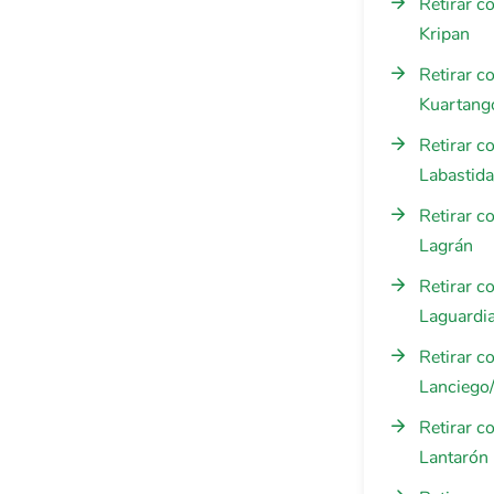
Retirar c
Kripan
Retirar c
Kuartang
Retirar c
Labastida
Retirar c
Lagrán
Retirar c
Laguardi
Retirar c
Lanciego
Retirar c
Lantarón