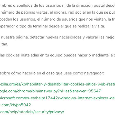
ombres o apellidos de los usuarios ni de la dirección postal de
número de páginas visitas, el idioma, red social en la que se pub
cceden los usuarios, el número de usuarios que nos visitan, la fre
perador o tipo de terminal desde el que se realiza la visita.
 nuestra página, detectar nuevas necesidades y valorar las mejora
itan.
 las cookies instaladas en tu equipo puedes hacerlo mediante la 
 sobre cómo hacerlo en el caso que uses como navegador:
zilla.org/es/kb/habilitar-y-deshabilitar-cookies-sitios-web-rast
google.com/chrome/bin/answer.py?hl=es&answer=95647
.microsoft.com/es-es/help/17442/windows-internet-explorer-d
le.com/kb/ph5042
com/help/tutorials/security/privacy/