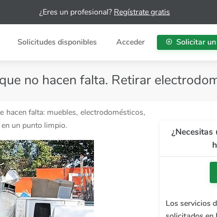
¿Eres un profesional?
Regístrate gratis
Solicitudes disponibles
Acceder
Solicitar un
 que no hacen falta. Retirar electrodo
te hacen falta: muebles, electrodomésticos,
 en un punto limpio.
¿Necesitas 
h
Los servicios 
solicitados en