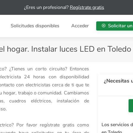
¿Eres un profesional?
Regístrate gratis
Solicitudes disponibles
Acceder
Solicitar un
el hogar. Instalar luces LED en Toledo
co? ¿Tienes un corto circuito? Entonces
lectricista 24 horas con disponibilidad
¿Necesitas u
tacto con electricistas cerca de ti que te
 tu hogar, trabajo o comunidad. Cambiamos
as, cuadros eléctricos, instalación de
iso.
Los servicios 
éctrico? Por favor regístrate gratis como
en Toledo