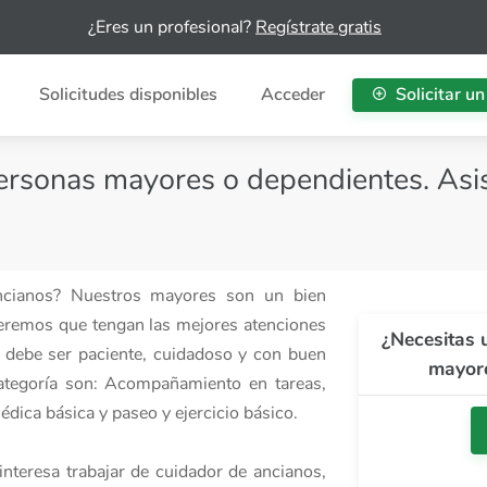
¿Eres un profesional?
Regístrate gratis
Solicitudes disponibles
Acceder
Solicitar un
ersonas mayores o dependientes. Asis
ancianos? Nuestros mayores son un bien
eremos que tengan las mejores atenciones
¿Necesitas 
os debe ser paciente, cuidadoso y con buen
mayore
 categoría son: Acompañamiento en tareas,
dica básica y paseo y ejercicio básico.
interesa trabajar de cuidador de ancianos,