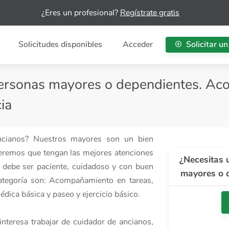
¿Eres un profesional?
Regístrate gratis
Solicitudes disponibles
Acceder
Solicitar un
personas mayores o dependientes. Ac
ia
ancianos? Nuestros mayores son un bien
eremos que tengan las mejores atenciones
¿Necesitas 
os debe ser paciente, cuidadoso y con buen
mayores o d
 categoría son: Acompañamiento en tareas,
dica básica y paseo y ejercicio básico.
interesa trabajar de cuidador de ancianos,