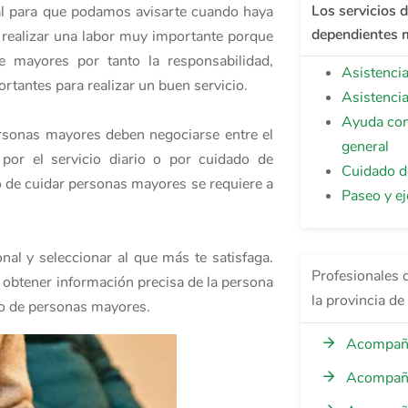
Los servicios 
nal para que podamos avisarte cuando haya
dependientes m
a realizar una labor muy importante porque
 mayores por tanto la responsabilidad,
Asistenci
rtantes para realizar un buen servicio.
Asistenci
Ayuda con
ersonas mayores deben negociarse entre el
general
 por el servicio diario o por cuidado de
Cuidado d
o de cuidar personas mayores se requiere a
Paseo y ej
nal y seleccionar al que más te satisfaga.
Profesionales 
a obtener información precisa de la persona
la provincia de
ado de personas mayores.
Acompaña
Acompaña