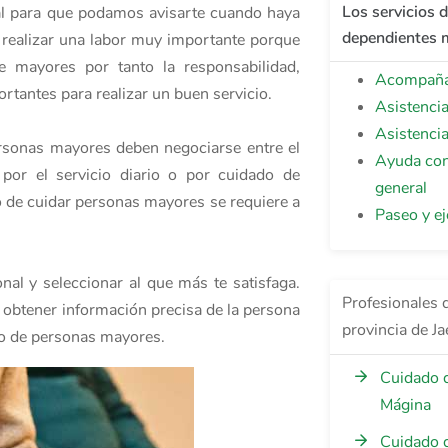
Los servicios 
nal para que podamos avisarte cuando haya
dependientes m
a realizar una labor muy importante porque
 mayores por tanto la responsabilidad,
Acompañam
rtantes para realizar un buen servicio.
Asistenci
Asistenci
ersonas mayores deben negociarse entre el
Ayuda con
 por el servicio diario o por cuidado de
general
o de cuidar personas mayores se requiere a
Paseo y ej
nal y seleccionar al que más te satisfaga.
Profesionales 
a obtener información precisa de la persona
provincia de Ja
ado de personas mayores.
Cuidado 
Mágina
Cuidado d