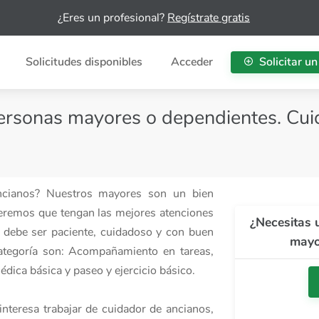
¿Eres un profesional?
Regístrate gratis
Solicitudes disponibles
Acceder
Solicitar un
personas mayores o dependientes. Cu
ancianos? Nuestros mayores son un bien
eremos que tengan las mejores atenciones
¿Necesitas 
os debe ser paciente, cuidadoso y con buen
mayo
 categoría son: Acompañamiento en tareas,
dica básica y paseo y ejercicio básico.
interesa trabajar de cuidador de ancianos,