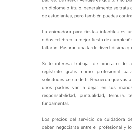
padres. La mayor ventaja es que tu hijo p
un diploma o título, generalmente se trata
de estudiantes, pero también puedes contra
La animadora para fiestas infantiles es u
niños celebren la mejor fiesta de cumpleaño
faltarán. Pasarán una tarde divertidísima q
Si te interesa trabajar de niñera o de 
regístrate gratis como profesional p
solicitudes cerca de ti. Recuerda que vas 
unos padres van a dejar en tus manos
responsabilidad, puntualidad, ternura
fundamental.
Los precios del servicio de cuidadora d
deben negociarse entre el profesional y l