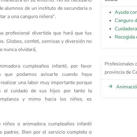
ermanecerá en su entorno. No es necesario
 de alumnos de un instituto de secundaria o
Ayuda con
tar a una canguro niñera".
Canguro d
Cuidadora
na profesional divertida que hará que tus
Recogida 
s. Globos, confeti, sonrisas y diversión no
ue nunca olvidará,
Profesionales d
animadora cumpleaños infantil, por favor
provincia de C
ara que podamos avisarte cuando haya
a realizar una labor muy importante porque
Animación
 el cuidado de sus hijos por tanto la
, templanza y mimo hacia los niños, es
e niños o animadora cumpleaños infantil
os padres. Bien por el servicio completo o