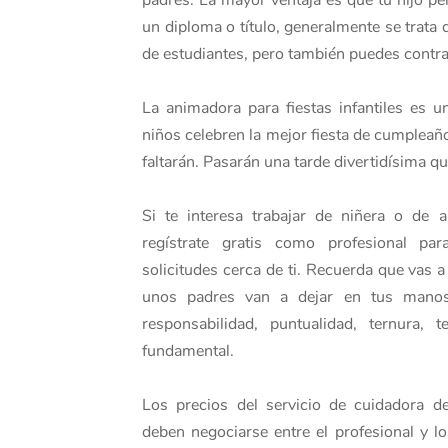
padres. La mayor ventaja es que tu hijo p
un diploma o título, generalmente se trata
de estudiantes, pero también puedes contra
La animadora para fiestas infantiles es u
niños celebren la mejor fiesta de cumpleaño
faltarán. Pasarán una tarde divertidísima q
Si te interesa trabajar de niñera o de 
regístrate gratis como profesional p
solicitudes cerca de ti. Recuerda que vas 
unos padres van a dejar en tus manos
responsabilidad, puntualidad, ternura
fundamental.
Los precios del servicio de cuidadora d
deben negociarse entre el profesional y l