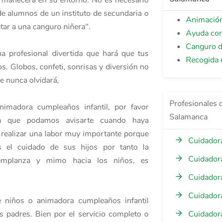
ermanecerá en su entorno. No es necesario
 de alumnos de un instituto de secundaria o
Animación 
tar a una canguro niñera".
Ayuda con
Canguro d
na profesional divertida que hará que tus
Recogida 
s. Globos, confeti, sonrisas y diversión no
ue nunca olvidará,
Profesionales 
animadora cumpleaños infantil, por favor
Salamanca
ara que podamos avisarte cuando haya
a realizar una labor muy importante porque
Cuidador
 el cuidado de sus hijos por tanto la
Cuidadora
, templanza y mimo hacia los niños, es
Cuidadora
Cuidadora
e niños o animadora cumpleaños infantil
os padres. Bien por el servicio completo o
Cuidadora