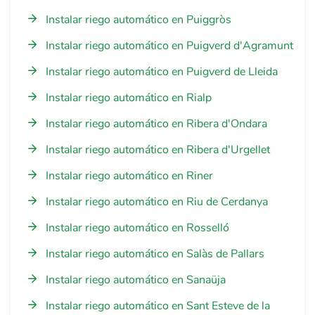
Instalar riego automático en Puiggròs
Instalar riego automático en Puigverd d'Agramunt
Instalar riego automático en Puigverd de Lleida
Instalar riego automático en Rialp
Instalar riego automático en Ribera d'Ondara
Instalar riego automático en Ribera d'Urgellet
Instalar riego automático en Riner
Instalar riego automático en Riu de Cerdanya
Instalar riego automático en Rosselló
Instalar riego automático en Salàs de Pallars
Instalar riego automático en Sanaüja
Instalar riego automático en Sant Esteve de la