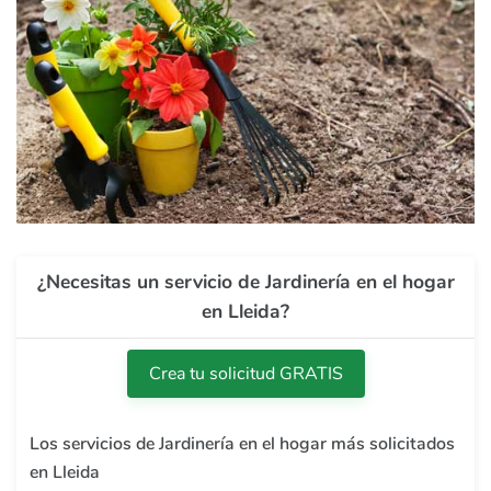
¿Necesitas un servicio de Jardinería en el hogar
en Lleida?
Crea tu solicitud GRATIS
Los servicios de Jardinería en el hogar más solicitados
en Lleida