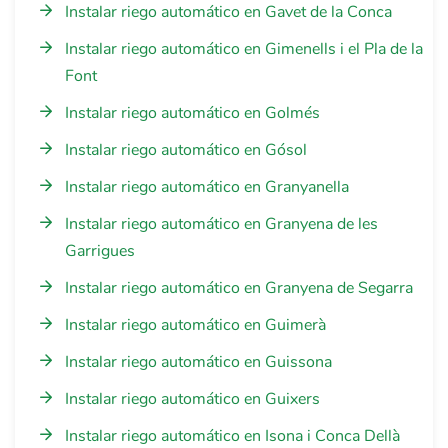
Instalar riego automático en Gavet de la Conca
Instalar riego automático en Gimenells i el Pla de la
Font
Instalar riego automático en Golmés
Instalar riego automático en Gósol
Instalar riego automático en Granyanella
Instalar riego automático en Granyena de les
Garrigues
Instalar riego automático en Granyena de Segarra
Instalar riego automático en Guimerà
Instalar riego automático en Guissona
Instalar riego automático en Guixers
Instalar riego automático en Isona i Conca Dellà