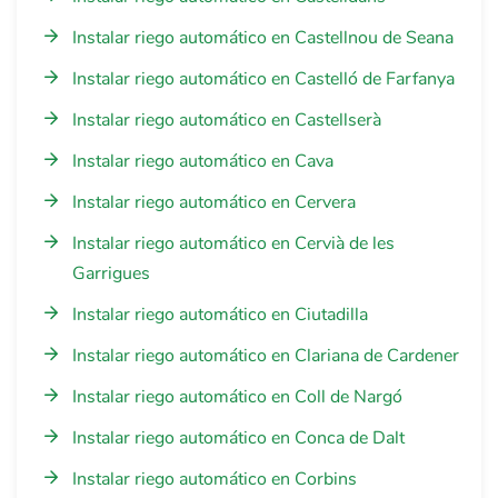
Instalar riego automático en Castellnou de Seana
Instalar riego automático en Castelló de Farfanya
Instalar riego automático en Castellserà
Instalar riego automático en Cava
Instalar riego automático en Cervera
Instalar riego automático en Cervià de les
Garrigues
Instalar riego automático en Ciutadilla
Instalar riego automático en Clariana de Cardener
Instalar riego automático en Coll de Nargó
Instalar riego automático en Conca de Dalt
Instalar riego automático en Corbins