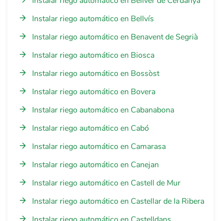
Instalar riego automático en Bellver de Cerdanya
Instalar riego automático en Bellvís
Instalar riego automático en Benavent de Segrià
Instalar riego automático en Biosca
Instalar riego automático en Bossòst
Instalar riego automático en Bovera
Instalar riego automático en Cabanabona
Instalar riego automático en Cabó
Instalar riego automático en Camarasa
Instalar riego automático en Canejan
Instalar riego automático en Castell de Mur
Instalar riego automático en Castellar de la Ribera
Instalar riego automático en Castelldans