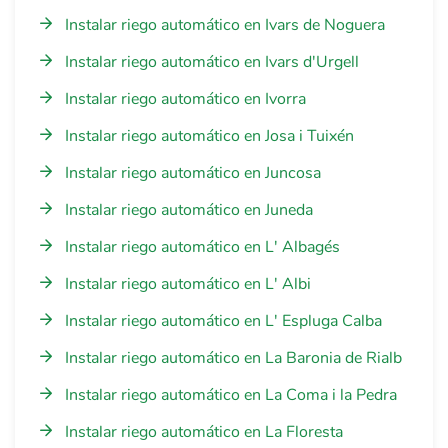
Instalar riego automático en Ivars de Noguera
Instalar riego automático en Ivars d'Urgell
Instalar riego automático en Ivorra
Instalar riego automático en Josa i Tuixén
Instalar riego automático en Juncosa
Instalar riego automático en Juneda
Instalar riego automático en L' Albagés
Instalar riego automático en L' Albi
Instalar riego automático en L' Espluga Calba
Instalar riego automático en La Baronia de Rialb
Instalar riego automático en La Coma i la Pedra
Instalar riego automático en La Floresta