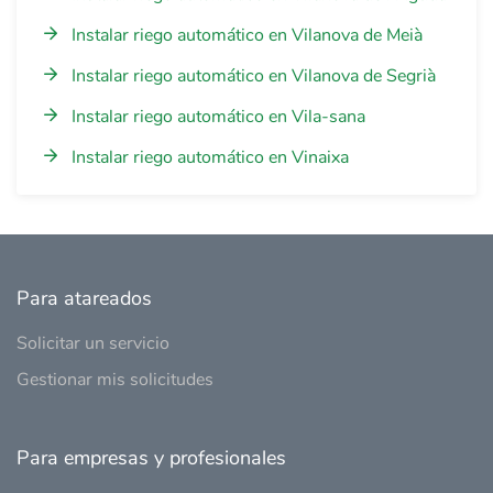
Instalar riego automático en Vilanova de Meià
Instalar riego automático en Vilanova de Segrià
Instalar riego automático en Vila-sana
Instalar riego automático en Vinaixa
Para atareados
Solicitar un servicio
Gestionar mis solicitudes
Para empresas y profesionales