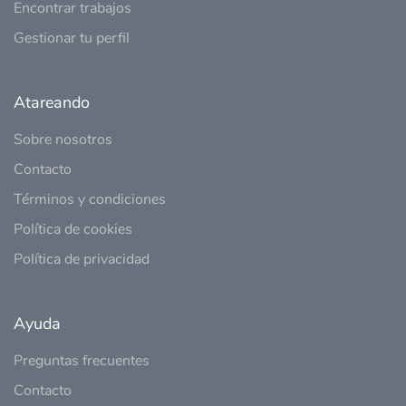
Encontrar trabajos
Gestionar tu perfil
Atareando
Sobre nosotros
Contacto
Términos y condiciones
Política de cookies
Política de privacidad
Ayuda
Preguntas frecuentes
Contacto