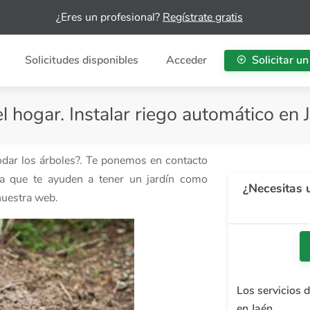
¿Eres un profesional?
Regístrate gratis
Solicitudes disponibles
Acceder
Solicitar un
el hogar. Instalar riego automático en 
podar los árboles?. Te ponemos en contacto
ra que te ayuden a tener un jardín como
¿Necesitas u
nuestra web.
Los servicios d
en Jaén