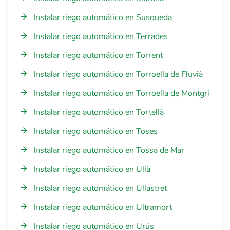
Instalar riego automático en Susqueda
Instalar riego automático en Terrades
Instalar riego automático en Torrent
Instalar riego automático en Torroella de Fluvià
Instalar riego automático en Torroella de Montgrí
Instalar riego automático en Tortellà
Instalar riego automático en Toses
Instalar riego automático en Tossa de Mar
Instalar riego automático en Ullà
Instalar riego automático en Ullastret
Instalar riego automático en Ultramort
Instalar riego automático en Urús