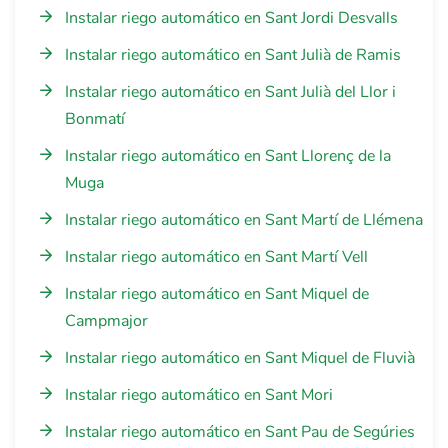
Instalar riego automático en Sant Jordi Desvalls
Instalar riego automático en Sant Julià de Ramis
Instalar riego automático en Sant Julià del Llor i
Bonmatí
Instalar riego automático en Sant Llorenç de la
Muga
Instalar riego automático en Sant Martí de Llémena
Instalar riego automático en Sant Martí Vell
Instalar riego automático en Sant Miquel de
Campmajor
Instalar riego automático en Sant Miquel de Fluvià
Instalar riego automático en Sant Mori
Instalar riego automático en Sant Pau de Segúries