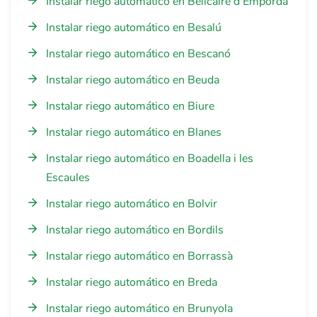
Instalar riego automático en Bellcaire d'Empordà
Instalar riego automático en Besalú
Instalar riego automático en Bescanó
Instalar riego automático en Beuda
Instalar riego automático en Biure
Instalar riego automático en Blanes
Instalar riego automático en Boadella i les
Escaules
Instalar riego automático en Bolvir
Instalar riego automático en Bordils
Instalar riego automático en Borrassà
Instalar riego automático en Breda
Instalar riego automático en Brunyola