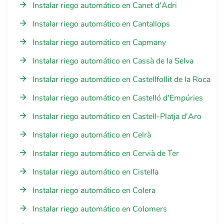
Instalar riego automático en Canet d'Adri
Instalar riego automático en Cantallops
Instalar riego automático en Capmany
Instalar riego automático en Cassà de la Selva
Instalar riego automático en Castellfollit de la Roca
Instalar riego automático en Castelló d'Empúries
Instalar riego automático en Castell-Platja d'Aro
Instalar riego automático en Celrà
Instalar riego automático en Cervià de Ter
Instalar riego automático en Cistella
Instalar riego automático en Colera
Instalar riego automático en Colomers