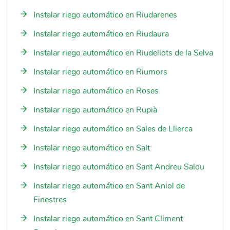
Instalar riego automático en Riudarenes
Instalar riego automático en Riudaura
Instalar riego automático en Riudellots de la Selva
Instalar riego automático en Riumors
Instalar riego automático en Roses
Instalar riego automático en Rupià
Instalar riego automático en Sales de Llierca
Instalar riego automático en Salt
Instalar riego automático en Sant Andreu Salou
Instalar riego automático en Sant Aniol de
Finestres
Instalar riego automático en Sant Climent