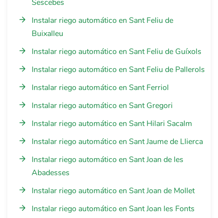
Sescebes
Instalar riego automático en Sant Feliu de
Buixalleu
Instalar riego automático en Sant Feliu de Guíxols
Instalar riego automático en Sant Feliu de Pallerols
Instalar riego automático en Sant Ferriol
Instalar riego automático en Sant Gregori
Instalar riego automático en Sant Hilari Sacalm
Instalar riego automático en Sant Jaume de Llierca
Instalar riego automático en Sant Joan de les
Abadesses
Instalar riego automático en Sant Joan de Mollet
Instalar riego automático en Sant Joan les Fonts