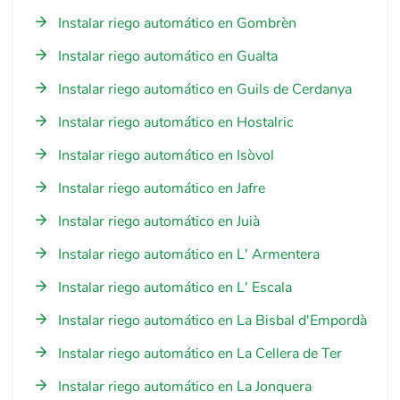
Instalar riego automático en Gombrèn
Instalar riego automático en Gualta
Instalar riego automático en Guils de Cerdanya
Instalar riego automático en Hostalric
Instalar riego automático en Isòvol
Instalar riego automático en Jafre
Instalar riego automático en Juià
Instalar riego automático en L' Armentera
Instalar riego automático en L' Escala
Instalar riego automático en La Bisbal d'Empordà
Instalar riego automático en La Cellera de Ter
Instalar riego automático en La Jonquera