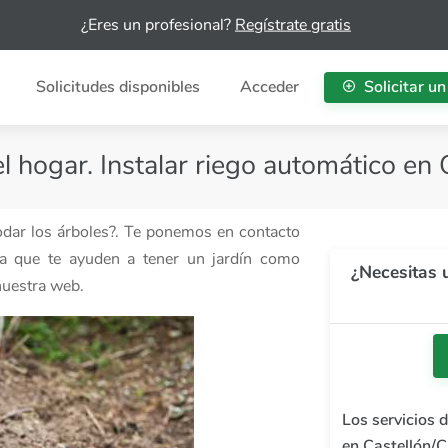
¿Eres un profesional?
Regístrate gratis
Solicitudes disponibles
Acceder
Solicitar un
el hogar. Instalar riego automático en 
podar los árboles?. Te ponemos en contacto
ra que te ayuden a tener un jardín como
¿Necesitas u
nuestra web.
Los servicios d
en Castellón/C