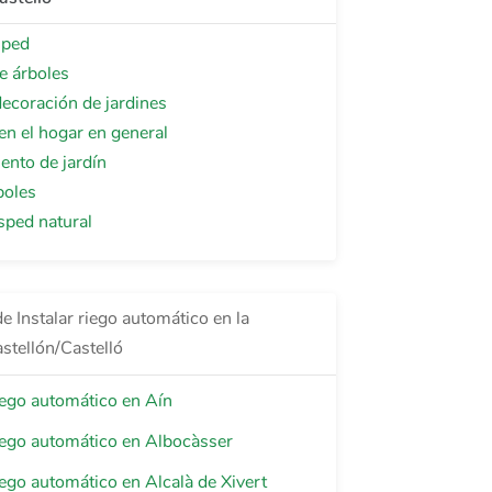
sped
e árboles
ecoración de jardines
 en el hogar en general
ento de jardín
boles
sped natural
e Instalar riego automático en la
stellón/Castelló
riego automático en Aín
riego automático en Albocàsser
riego automático en Alcalà de Xivert