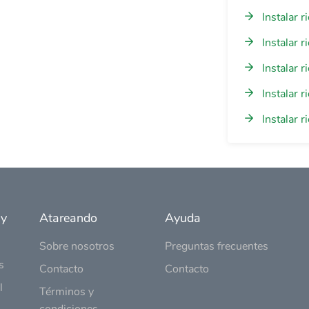
Instalar 
Instalar 
Instalar 
Instalar 
Instalar 
 y
Atareando
Ayuda
Sobre nosotros
Preguntas frecuentes
s
Contacto
Contacto
l
Términos y