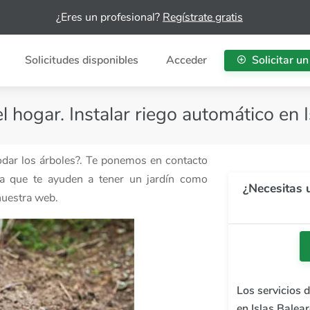
¿Eres un profesional?
Regístrate gratis
Solicitudes disponibles
Acceder
Solicitar un
el hogar. Instalar riego automático en 
podar los árboles?. Te ponemos en contacto
ra que te ayuden a tener un jardín como
¿Necesitas u
nuestra web.
Los servicios d
en Islas Balea