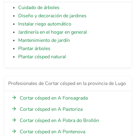
Cuidado de árboles
Diseño y decoración de jardines
Instalar riego automático
Jardinería en el hogar en general
Mantenimiento de jardín
Plantar árboles
Plantar césped natural
Profesionales de Cortar césped en la provincia de Lugo
Cortar césped en A Fonsagrada
Cortar césped en A Pastoriza
Cortar césped en A Pobra do Brollón
Cortar césped en A Pontenova