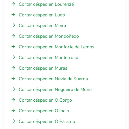
Cortar césped en Lourenzá
Cortar césped en Lugo
Cortar césped en Meira
Cortar césped en Mondoñedo
Cortar césped en Monforte de Lemos
Cortar césped en Monterroso
Cortar césped en Muras
Cortar césped en Navia de Suarna
Cortar césped en Negueira de Muñiz
Cortar césped en O Corgo
Cortar césped en O Incio
Cortar césped en O Páramo