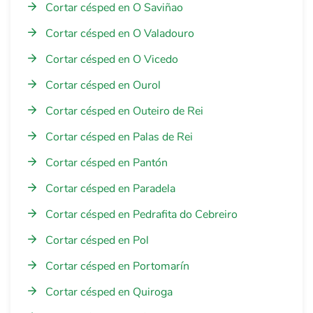
Cortar césped en O Saviñao
Cortar césped en O Valadouro
Cortar césped en O Vicedo
Cortar césped en Ourol
Cortar césped en Outeiro de Rei
Cortar césped en Palas de Rei
Cortar césped en Pantón
Cortar césped en Paradela
Cortar césped en Pedrafita do Cebreiro
Cortar césped en Pol
Cortar césped en Portomarín
Cortar césped en Quiroga