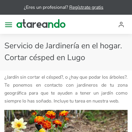
¿Eres un profesional?
Regístrate gratis
Servicio de Jardinería en el hogar.
Cortar césped en Lugo
¿Jardín sin cortar el césped?, o ¿hay que podar los árboles?.
Te ponemos en contacto con jardineros de tu zona
geográfica para que te ayuden a tener un jardín como
siempre lo has soñado. Incluye tu tarea en nuestra web.