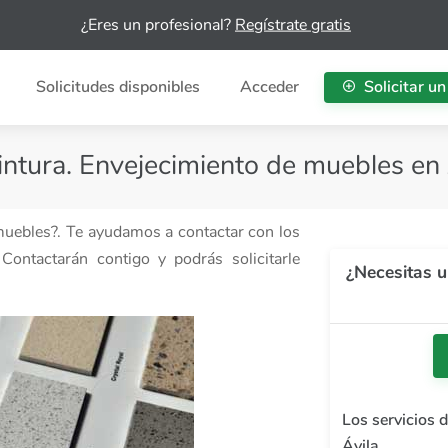
¿Eres un profesional?
Regístrate gratis
Solicitudes disponibles
Acceder
Solicitar un
intura. Envejecimiento de muebles en 
 muebles?. Te ayudamos a contactar con los
Contactarán contigo y podrás solicitarle
¿Necesitas u
Los servicios 
Ávila