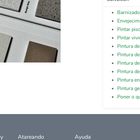
Barnizado
Envejecim
Pintar pis
Pintar viv
Pintura de
Pintura de
Pintura de
Pintura de
Pintura en
Pintura ge
Poner o qu
 y
Atareando
Ayuda