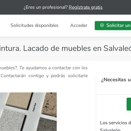
¿Eres un profesional?
Regístrate gratis
Solicitudes disponibles
Acceder
Solicitar un
Pintura. Lacado de muebles en Salvale
 muebles?. Te ayudamos a contactar con los
Contactarán contigo y podrás solicitarle
¿Necesitas u
Los servicios 
Salvaleón