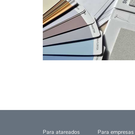
Para atareados
Para empresas